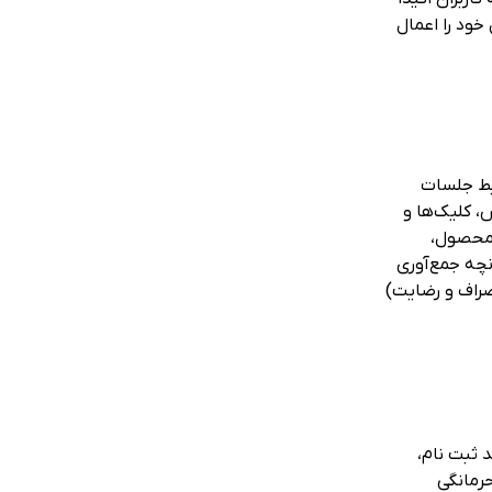
ود را اعمال
بط جلسات
، کلیک‌ها و
د محصول،
نچه جمع‌آوری
صراف و رضایت)
د ثبت نام،
حرمانگی