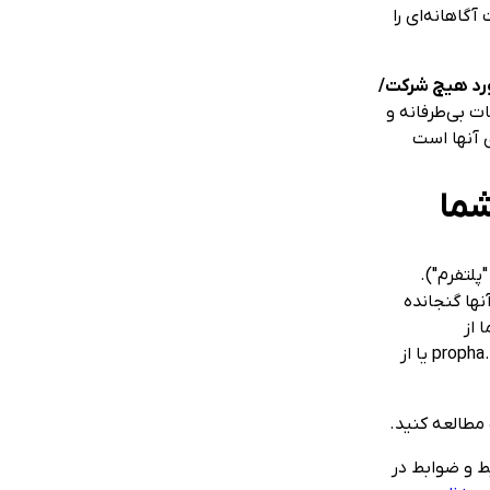
آگاهانه‌ای را
ورد هیچ شرکت/
ات بی‌طرفانه و
ی آنها است
"پلتفرم").
نها گنجانده
 از
، از جمله هرگونه محتوا، عملکرد و خدماتی که در propha.net یا از
 مطالعه کنید.
یط و ضوابط در