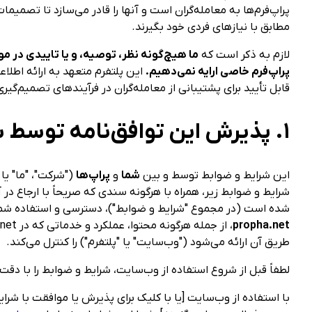
پراپ‌فرم‌ها به معامله‌گران است و آنها را قادر می‌سازد تا تصمیمات 
مطابق با نیازهای فردی خود بگیرند.
لازم به ذکر است که
ما هیچ‌گونه نظر، توصیه، و یا تاییدی در م
پراپ‌فرم خاصی ارایه نمی‌دهیم.
این پلتفرم متعهد به ارائه اطلاع
قابل تأیید برای پشتیبانی از معامله‌گران در فرآیندهای تصمیم‌گیر
۱. پذیرش این توافق‌نامه توسط شما
این شرایط و ضوابط توسط و بین
شما
و
پراپ‌ها
("شرکت"، "ما" یا 
شرایط و ضوابط زیر، همراه با هرگونه سندی که صریحاً با ارجاع در آ
شده است (در مجموع "شرایط و ضوابط")، دسترسی و استفاده شما
propha.net
طریق آن ارائه می‌شود ("وب‌سایت" یا "پلتفرم") را کنترل می‌کند.
لطفاً قبل از شروع استفاده از وب‌سایت، شرایط و ضوابط را با دقت
با استفاده از وب‌سایت [یا با کلیک برای پذیرش یا موافقت با شرا