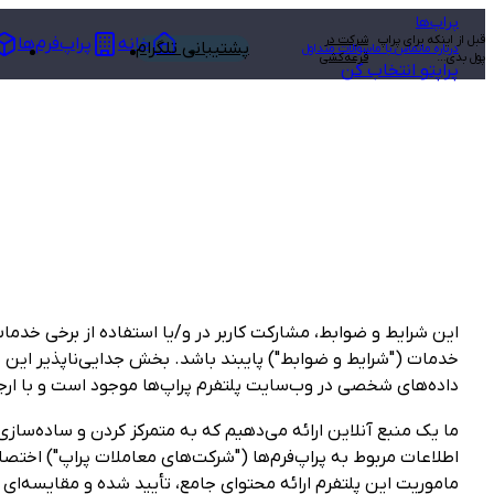
پراپ‌ها
قبل از اینکه برای پراپ
شرکت در
خانه
پراپ‌فرم‌ها
پشتیبانی تلگرام
درباره ما
تماس با ما
سوالات متداول
پول بدی…
قرعه‌کشی
پراپتو انتخاب کن
خدمات ("شرایط و ضوابط") پایبند باشد. بخش جدایی‌ناپذیر ای
داده‌های شخصی در وب‌سایت پلتفرم پراپ‌ها موجود است و با ارج
ما یک منبع آنلاین ارائه می‌دهیم که به متمرکز کردن و ساده‌سا
اطلاعات مربوط به پراپ‌فرم‌ها ("شرکت‌های معاملات پراپ") اختص
ماموریت این پلتفرم ارائه محتوای جامع، تأیید شده و مقایسه‌ای 